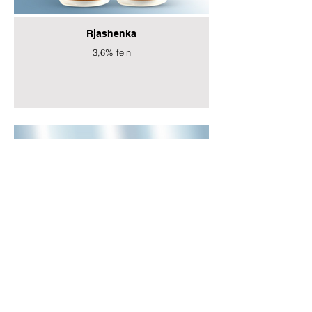
Rjashenka
3,6% fein